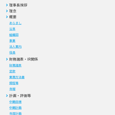
理事長挨拶
理念
概要
あらまし
沿革
組織図
事業
法人案内
役員
財務諸表・IR関係
財務諸表
定款
業務方法書
規程等
年報
計画・評価等
中期目標
中期計画
年度計画