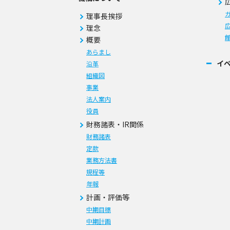
理事長挨拶
広
理念
概要
あらまし
イ
沿革
組織図
事業
法人案内
役員
財務諸表・IR関係
財務諸表
定款
業務方法書
規程等
年報
計画・評価等
中期目標
中期計画