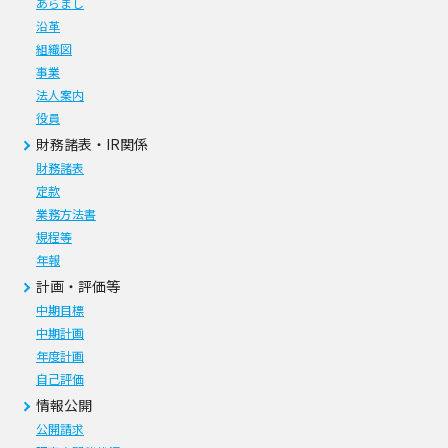
あらまし
沿革
組織図
事業
法人案内
役員
財務諸表・IR関係
財務諸表
定款
業務方法書
規程等
年報
計画・評価等
中期目標
中期計画
年度計画
自己評価
情報公開
公開請求